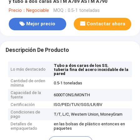
y tubo a dos caras ASTM A789 ASTM A790
Precio：Negociable
MOQ：0.5-1 toneladas
Mejor precio
Contactar ahora
Descripción De Producto
,
Tubo a dos caras de los SS
Lo más destacado
tubería fina del acero inoxidable de la
pared
Cantidad de orden
0.5-1 toneladas
mínima
Capacidad de la
6000TONS/MONTH
fuente
Certificación
ISO/PED/TUV/SGS/LR/BV
Condiciones de
T/T, L/C, Western Union, MoneyGram
pago
Detalles de
en las bolsas de plástico entonces en
empaquetado
paquetes