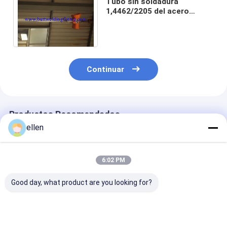
Tubo sin soldadura
1,4462/2205 del acero
inoxidable y tubo a dos
caras ASTM A789 ASTM
A790
Continuar
Productos Recomendados
ellen
6:02 PM
Good day, what product are you looking for?
High Yield S31803
Tubo sin costura de
Tubo sin sold
Duplex Stainless
acero inoxidable
de acero inoxi