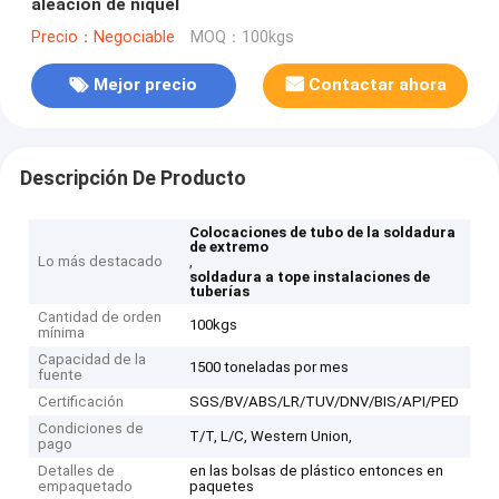
aleación de níquel
Precio：Negociable
MOQ：100kgs
Mejor precio
Contactar ahora
Descripción De Producto
Colocaciones de tubo de la soldadura
de extremo
Lo más destacado
,
soldadura a tope instalaciones de
tuberías
Cantidad de orden
100kgs
mínima
Capacidad de la
1500 toneladas por mes
fuente
Certificación
SGS/BV/ABS/LR/TUV/DNV/BIS/API/PED
Condiciones de
T/T, L/C, Western Union,
pago
Detalles de
en las bolsas de plástico entonces en
empaquetado
paquetes